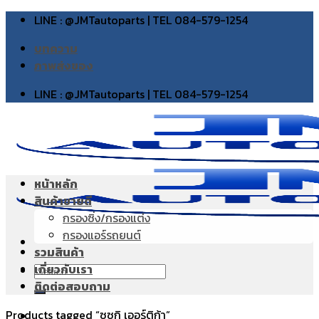
Skip
LINE : @JMTautoparts | TEL 084-579-1254
to
บทความ
content
ภาพส่งของ
LINE : @JMTautoparts | TEL 084-579-1254
หน้าหลัก
สินค้าขายดี
กรองซิ่ง/กรองแต่ง
กรองแอร์รถยนต์
รวมสินค้า
เกี่ยวกับเรา
Search
ติดต่อสอบถาม
for:
Products tagged “ซูซูกิ เออร์ติก้า”