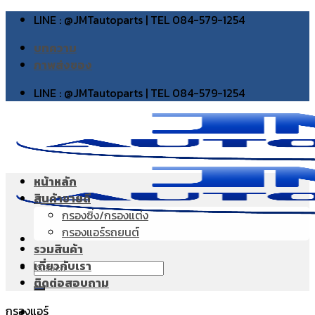
Skip
LINE : @JMTautoparts | TEL 084-579-1254
to
บทความ
content
ภาพส่งของ
LINE : @JMTautoparts | TEL 084-579-1254
หน้าหลัก
สินค้าขายดี
กรองซิ่ง/กรองแต่ง
กรองแอร์รถยนต์
รวมสินค้า
เกี่ยวกับเรา
Search
ติดต่อสอบถาม
for:
กรองแอร์