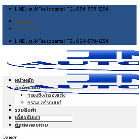
Skip
LINE : @JMTautoparts | TEL 084-579-1254
to
บทความ
content
ภาพส่งของ
LINE : @JMTautoparts | TEL 084-579-1254
หน้าหลัก
สินค้าขายดี
กรองซิ่ง/กรองแต่ง
กรองแอร์รถยนต์
รวมสินค้า
เกี่ยวกับเรา
Search
ติดต่อสอบถาม
for:
Design