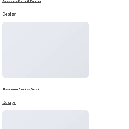
Awesome Pencil Poster
Design
Flatsome Poster Print
Design