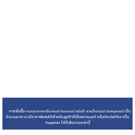
หากสั่งซื้อ
เป็น
กรองอากาศเครื่องยนต์ กรองแอร์ หม้อน้ำ สายน้ำยาแอร์ ออยคูลเลอร์
จำนวนมาก เรามีราคาพิเศษให้สำหรับลูกค้าที่เป็นพาทเนอร์ หรือติดต่อให้เราเป็น
Supplier ได้ที่เส้นทางเหล่านี้