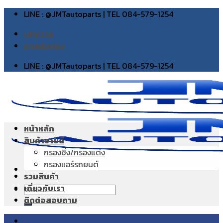
Skip
LINE : @JMTautoparts | TEL 084-579-1254
to
บทความ
content
ภาพส่งของ
LINE : @JMTautoparts | TEL 084-579-1254
หน้าหลัก
สินค้าขายดี
กรองซิ่ง/กรองแต่ง
กรองแอร์รถยนต์
รวมสินค้า
เกี่ยวกับเรา
Search
ติดต่อสอบถาม
for: